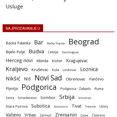
Usluge
NAJPRODAVANIJE U
Beograd
Bar
Backa Palanka
Bačka Topola
Budva
Bijelo Polje
Cetinje
Danilovgrad
Herceg novi
Kragujevac
Kotor
Kikinda
Kraljevo
Loznica
Kruševac
Kula
Leskovac
Novi Sad
Nikšić
Niš
Obrenovac
Pančevo
Podgorica
Pljevlja
Podgorica - Zabjelo
Ruma
Srbija
Sombor
Smederevo
Senta
Srbobran
Subotica
Tivat
Stara Pazova
Ulcinj
Sutomore
Trstenik
Zrenjanin
Valjevo
Vrbas
Zemun
Čelarevo
Čačak