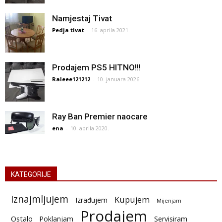
Namjestaj Tivat
Pedja tivat
-
16. aprila 2021.
Prodajem PS5 HITNO!!!
Raleee121212
-
10. januara 2026.
Ray Ban Premier naocare
ena
-
10. aprila 2020.
KATEGORIJE
Iznajmljujem
Kupujem
Izrađujem
Mijenjam
Prodajem
Ostalo
Poklanjam
Servisiram