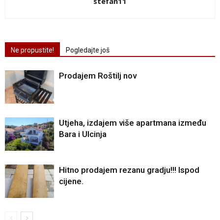
stefan11
Ne propustite!
Pogledajte još
Prodajem Roštilj nov
Utjeha, izdajem više apartmana između
Bara i Ulcinja
Hitno prodajem rezanu gradju!!! Ispod
cijene.