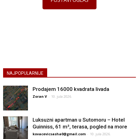
NAJPOPULARNIJE
Prodajem 16000 kvadrata livada
Zoran V
-
10. jula 2026.
Luksuzni apartman u Sutomoru – Hotel
Guinniss, 61 m², terasa, pogled na more
kovacevicsasha0@gmail.com
-
10. jula 2026.