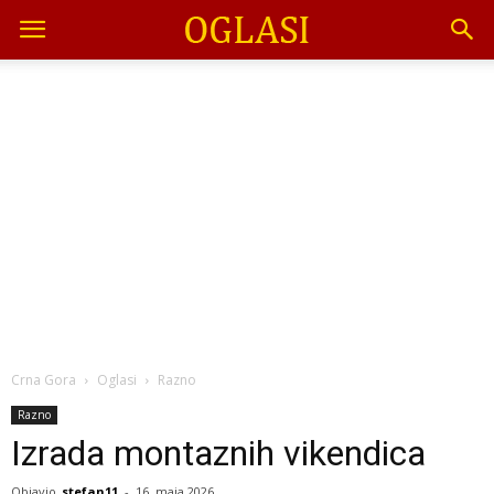
Crna Gora
Oglasi
Razno
Razno
Izrada montaznih vikendica
Objavio
stefan11
-
16. maja 2026.