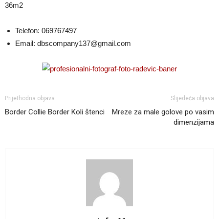
36m2
Telefon:
069767497
Email:
dbscompany137@gmail.com
Prijethodna objava
Slijedeća objava
Border Collie Border Koli štenci
Mreze za male golove po vasim
dimenzijama