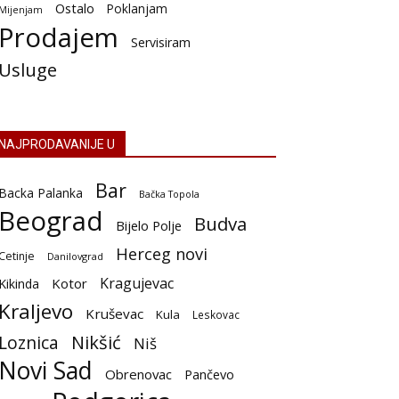
Ostalo
Poklanjam
Mijenjam
Prodajem
Servisiram
Usluge
NAJPRODAVANIJE U
Bar
Backa Palanka
Bačka Topola
Beograd
Budva
Bijelo Polje
Herceg novi
Cetinje
Danilovgrad
Kragujevac
Kotor
Kikinda
Kraljevo
Kruševac
Kula
Leskovac
Nikšić
Loznica
Niš
Novi Sad
Obrenovac
Pančevo