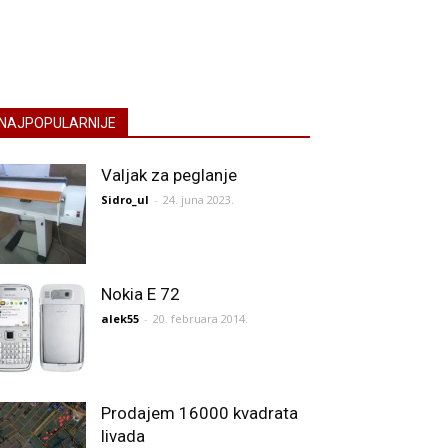
NAJPOPULARNIJE
Valjak za peglanje
Sidro_ul
-
24. juna 2023.
Nokia E 72
alek55
-
20. februara 2014.
Prodajem 16000 kvadrata
livada