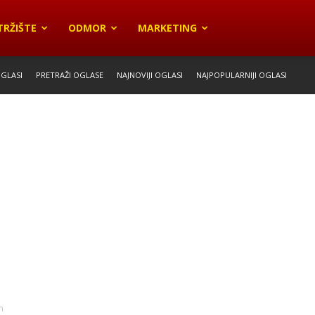
TRŽIŠTE
ODMOR
MARKETING
OGLASI
PRETRAŽI OGLASE
NAJNOVIJI OGLASI
NAJPOPULARNIJI OGLASI
m