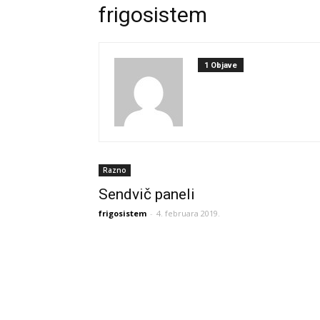
frigosistem
1 Objave
Razno
Sendvič paneli
frigosistem
-
4. februara 2019.