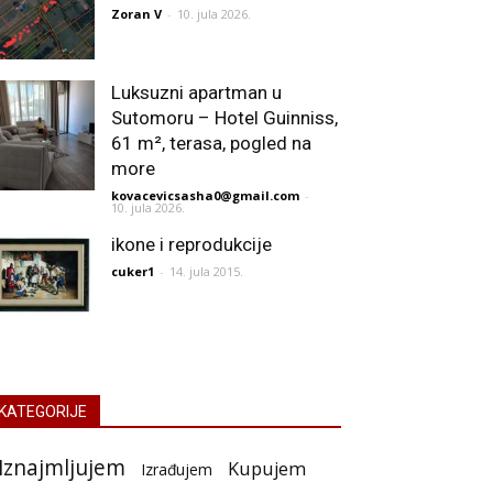
Zoran V
-
10. jula 2026.
Luksuzni apartman u
Sutomoru – Hotel Guinniss,
61 m², terasa, pogled na
more
kovacevicsasha0@gmail.com
-
10. jula 2026.
ikone i reprodukcije
cuker1
-
14. jula 2015.
KATEGORIJE
Iznajmljujem
Kupujem
Izrađujem