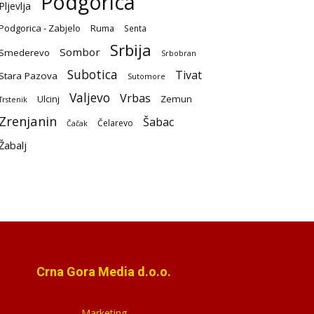
Podgorica
Pljevlja
Podgorica - Zabjelo
Ruma
Senta
Srbija
Sombor
Smederevo
Srbobran
Subotica
Tivat
Stara Pazova
Sutomore
Valjevo
Vrbas
Ulcinj
Zemun
Trstenik
Zrenjanin
Šabac
Čelarevo
Čačak
Žabalj
Crna Gora Media d.o.o.
Marketing