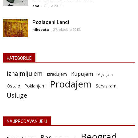
ena
-
7. jula 2019.
Pozlaceni Lanci
nikobata
-
27. oktobra 2013.
KATEGORIJE
Iznajmljujem
Kupujem
Izrađujem
Mijenjam
Prodajem
Ostalo
Poklanjam
Servisiram
Usluge
NAJPRODAVANIJE U
Beograd
Bar