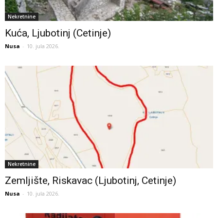
Nekretnine
Kuća, Ljubotinj (Cetinje)
Nusa
-
10. jula 2026.
Nekretnine
Zemljište, Riskavac (Ljubotinj, Cetinje)
Nusa
-
10. jula 2026.