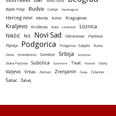
Backa Palanka
Bačka Topola
Budva
Bijelo Polje
Cetinje
Danilovgrad
Herceg novi
Kragujevac
Kotor
Kikinda
Kraljevo
Loznica
Kruševac
Kula
Leskovac
Novi Sad
Nikšić
Niš
Obrenovac
Pančevo
Podgorica
Pljevlja
Podgorica - Zabjelo
Ruma
Srbija
Sombor
Smederevo
Senta
Srbobran
Subotica
Tivat
Stara Pazova
Ulcinj
Sutomore
Trstenik
Zrenjanin
Valjevo
Vrbas
Zemun
Čelarevo
Čačak
Šabac
Žabalj