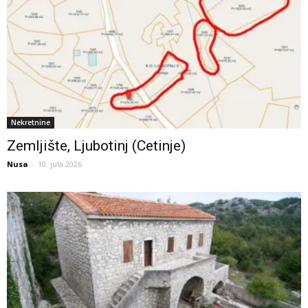
Nekretnine
Zemljište, Ljubotinj (Cetinje)
Nusa
-
10. jula 2026.