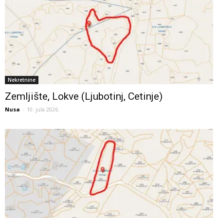
Nekretnine
Zemljište, Lokve (Ljubotinj, Cetinje)
Nusa
-
10. jula 2026.