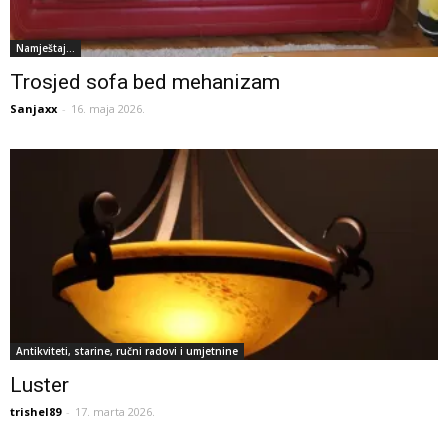
Namještaj...
Trosjed sofa bed mehanizam
Sanjaxx
-
16. maja 2026.
Antikviteti, starine, ručni radovi i umjetnine
Luster
trishel89
-
17. marta 2026.