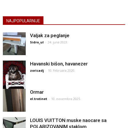
NAJPOPULARNIJE
Valjak za peglanje
Sidro_ul
-
24. juna 2023.
Havanski bišon, havanezer
zoricadj
-
10. februara 2020.
Ormar
el.trotinet
-
10. novembra 2025.
LOUIS VUITTON muske naocare sa
POLARIZOVANIM staklom