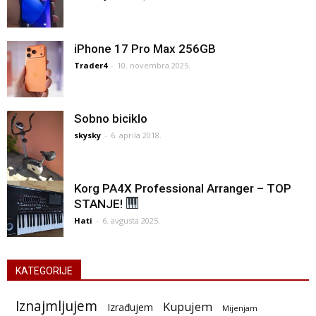
iPhone 17 Pro Max 256GB
Trader4
-
10. novembra 2025.
Sobno biciklo
skysky
-
6. aprila 2018.
Korg PA4X Professional Arranger – TOP
STANJE!
Hati
-
6. avgusta 2025.
KATEGORIJE
Iznajmljujem
Kupujem
Izrađujem
Mijenjam