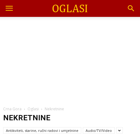
Crna Gora
Oglasi
Nekretnine
NEKRETNINE
Antikviteti, starine, ručni radovi i umjetnine
Audio/TV/Video