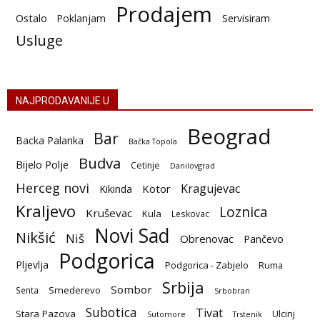
Prodajem
Ostalo
Poklanjam
Servisiram
Usluge
NAJPRODAVANIJE U
Beograd
Bar
Backa Palanka
Bačka Topola
Budva
Bijelo Polje
Cetinje
Danilovgrad
Herceg novi
Kragujevac
Kotor
Kikinda
Kraljevo
Loznica
Kruševac
Kula
Leskovac
Novi Sad
Nikšić
Niš
Obrenovac
Pančevo
Podgorica
Pljevlja
Podgorica - Zabjelo
Ruma
Srbija
Sombor
Smederevo
Senta
Srbobran
Subotica
Tivat
Stara Pazova
Ulcinj
Sutomore
Trstenik