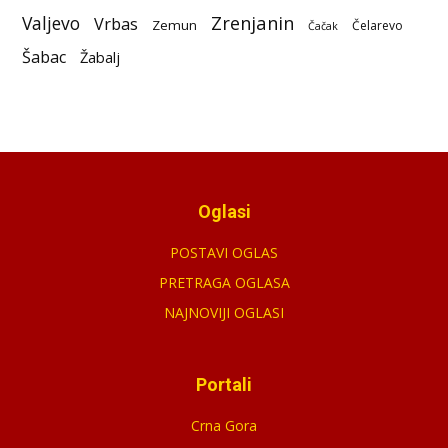
Zrenjanin
Valjevo
Vrbas
Zemun
Čelarevo
Čačak
Šabac
Žabalj
Oglasi
POSTAVI OGLAS
PRETRAGA OGLASA
NAJNOVIJI OGLASI
Portali
Crna Gora