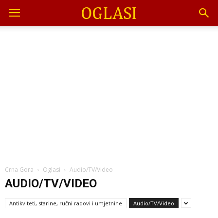
Crna Gora
Oglasi
Audio/TV/Video
AUDIO/TV/VIDEO
Antikviteti, starine, ručni radovi i umjetnine
Audio/TV/Video