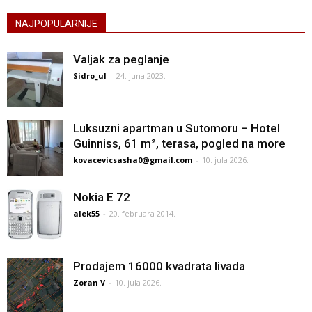
NAJPOPULARNIJE
Valjak za peglanje
Sidro_ul
-
24. juna 2023.
Luksuzni apartman u Sutomoru – Hotel
Guinniss, 61 m², terasa, pogled na more
kovacevicsasha0@gmail.com
-
10. jula 2026.
Nokia E 72
alek55
-
20. februara 2014.
Prodajem 16000 kvadrata livada
Zoran V
-
10. jula 2026.