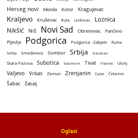
Herceg novi
Kragujevac
Kotor
Kikinda
Kraljevo
Loznica
Kruševac
Kula
Leskovac
Novi Sad
Nikšić
Niš
Obrenovac
Pančevo
Podgorica
Pljevlja
Podgorica - Zabjelo
Ruma
Srbija
Sombor
Smederevo
Senta
Srbobran
Subotica
Tivat
Stara Pazova
Ulcinj
Sutomore
Trstenik
Zrenjanin
Valjevo
Vrbas
Zemun
Čelarevo
Čačak
Šabac
Žabalj
Oglasi