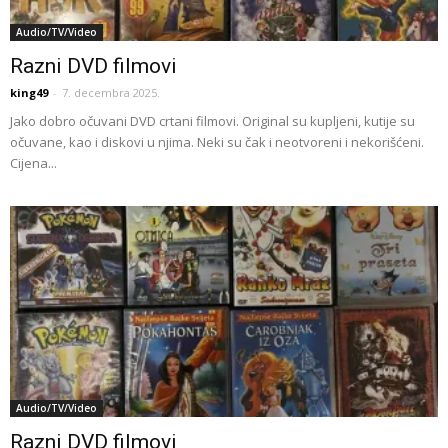
Audio/TV/Video
Razni DVD filmovi
king49
-
7. decembra 2025.
Jako dobro očuvani DVD crtani filmovi. Original su kupljeni, kutije su
očuvane, kao i diskovi u njima. Neki su čak i neotvoreni i nekorišćeni.
Cijena...
Audio/TV/Video
Razni DVD filmovi