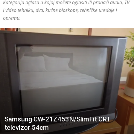
Kategorija oglasa u kojoj možete oglasiti ili pronaći audio, TV
i video tehniku, dvd, kućne bioskope, tehničke uređaje i
opremu.
Samsung CW-21Z453N/SlimFit CRT
televizor 54cm