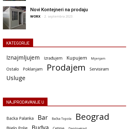
Novi Kontejneri na prodaju
WORX
-
2. septembra 2023.
KATEGORIJE
Iznajmljujem
Kupujem
Izrađujem
Mijenjam
Prodajem
Ostalo
Poklanjam
Servisiram
Usluge
NAJPRODAVANIJE U
Beograd
Bar
Backa Palanka
Bačka Topola
Budva
Bijelo Polje
Cetinje
Danilovgrad