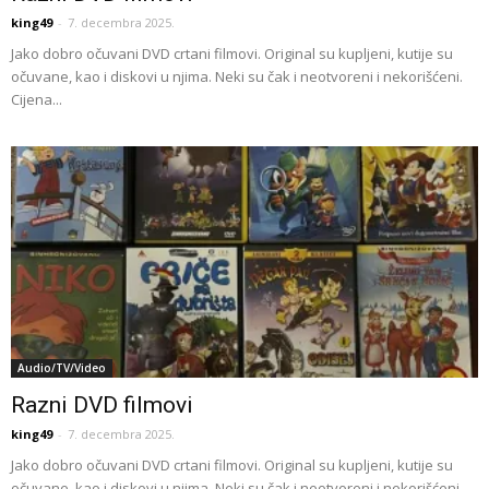
king49
-
7. decembra 2025.
Jako dobro očuvani DVD crtani filmovi. Original su kupljeni, kutije su
očuvane, kao i diskovi u njima. Neki su čak i neotvoreni i nekorišćeni.
Cijena...
Audio/TV/Video
Razni DVD filmovi
king49
-
7. decembra 2025.
Jako dobro očuvani DVD crtani filmovi. Original su kupljeni, kutije su
očuvane, kao i diskovi u njima. Neki su čak i neotvoreni i nekorišćeni.