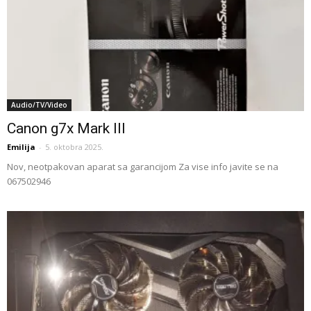
Audio/TV/Video
Canon g7x Mark III
Emilija
-
5. oktobra 2025.
Nov, neotpakovan aparat sa garancijom Za vise info javite se na
067502946