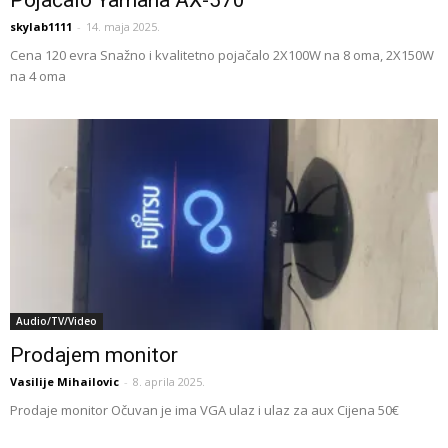
Pojačalo Yamaha AX-570
skylab1111
-
14. maja 2025.
Cena 120 evra Snažno i kvalitetno pojačalo 2X100W na 8 oma, 2X150W
na 4 oma
Audio/TV/Video
Prodajem monitor
Vasilije Mihailovic
-
8. aprila 2025.
Prodaje monitor Očuvan je ima VGA ulaz i ulaz za aux Cijena 50€