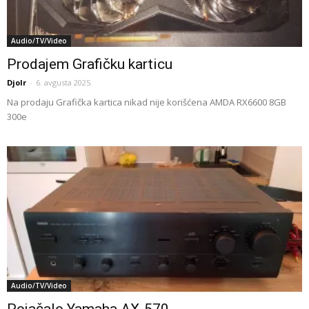
Audio/TV/Video
Prodajem Grafičku karticu
Djolr
-
6. avgusta 2025.
Na prodaju Grafička kartica nikad nije korišćena AMDA RX6600 8GB
300e
Audio/TV/Video