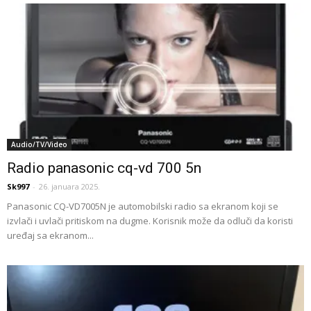
Audio/TV/Video
Radio panasonic cq-vd 700 5n
Sk997
-
26. januara 2025.
Panasonic CQ-VD7005N je automobilski radio sa ekranom koji se
izvlači i uvlači pritiskom na dugme. Korisnik može da odluči da koristi
uređaj sa ekranom...