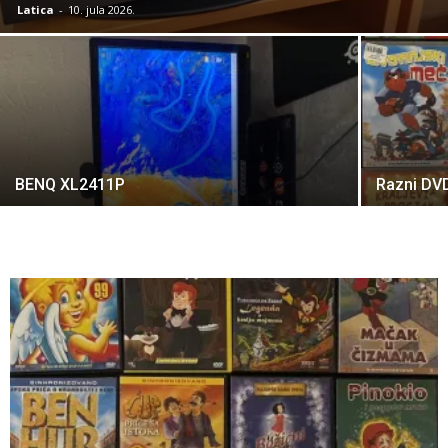
Latica
-
10. jula 2026.
BENQ XL2411P
Razni DVD