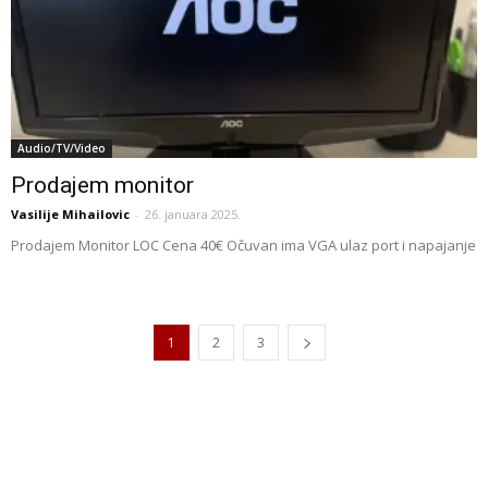
Audio/TV/Video
Prodajem monitor
Vasilije Mihailovic
-
26. januara 2025.
Prodajem Monitor LOC Cena 40€ Očuvan ima VGA ulaz port i napajanje
1
2
3