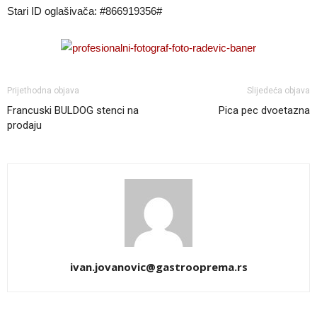
Stari ID oglašivača: #866919356#
Prijethodna objava
Slijedeća objava
Francuski BULDOG stenci na
Pica pec dvoetazna
prodaju
ivan.jovanovic@gastrooprema.rs