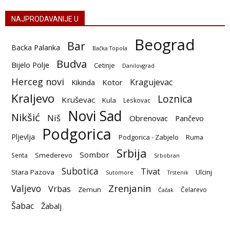
NAJPRODAVANIJE U
Beograd
Bar
Backa Palanka
Bačka Topola
Budva
Bijelo Polje
Cetinje
Danilovgrad
Herceg novi
Kragujevac
Kotor
Kikinda
Kraljevo
Loznica
Kruševac
Kula
Leskovac
Novi Sad
Nikšić
Niš
Obrenovac
Pančevo
Podgorica
Pljevlja
Podgorica - Zabjelo
Ruma
Srbija
Sombor
Smederevo
Senta
Srbobran
Subotica
Tivat
Stara Pazova
Ulcinj
Sutomore
Trstenik
Zrenjanin
Valjevo
Vrbas
Zemun
Čelarevo
Čačak
Šabac
Žabalj