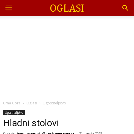
Crna Gora
Oglasi
Ugostiteljstvo
Ugostiteljstvo
Hladni stolovi
Objavio
ivan.jovanovic@gastrooprema.rs
-
21. marta 2019.