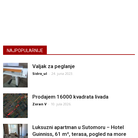
NAJPOPULARNIJE
Valjak za peglanje
Sidro_ul
-
24. juna 2023.
Prodajem 16000 kvadrata livada
Zoran V
-
10. jula 2026.
Luksuzni apartman u Sutomoru – Hotel
Guinniss, 61 m², terasa, pogled na more