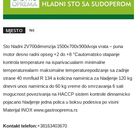
MJESTO
Niš
Sto hladni 2V700dimenzija 1500x700x900dvoja vrata – puna
motor desno radni opseg +2 do +8 °Cautomatsko otapanje
kontrola temperature na isparivacualarm minimalne
temperaturealarm maksimalne temperaturepodizanje sa zadnje
strane 40 mmfluid R 134 a kolicina namirnica za hladjenje 120 kg
dnevni unos namirnica do 60 kg vreme do smrzavanja 6 sati
mogucnost povezivanja na HACCP sistem kontrole dinnamicko
pojacano hladjenje jedna polica u boksu podesiva po visini
Materijal INOX www.gastrooprema.rs
Kontakt telefon:
+38163403670