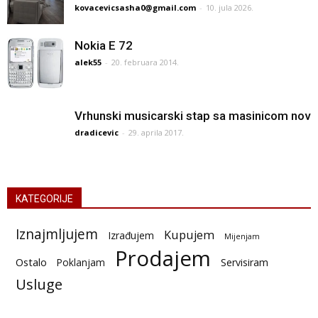
kovacevicsasha0@gmail.com
-
10. jula 2026.
Nokia E 72
alek55
-
20. februara 2014.
Vrhunski musicarski stap sa masinicom nov
dradicevic
-
29. aprila 2017.
KATEGORIJE
Iznajmljujem
Kupujem
Izrađujem
Mijenjam
Prodajem
Ostalo
Poklanjam
Servisiram
Usluge