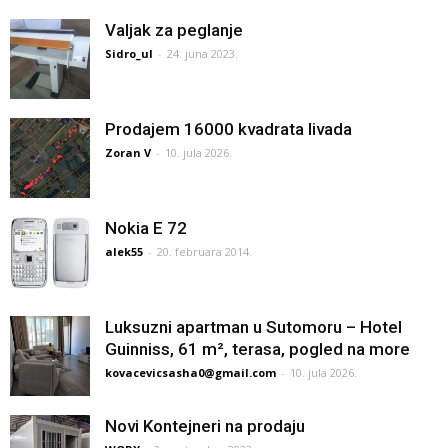
Valjak za peglanje
Sidro_ul
-
24. juna 2023.
Prodajem 16000 kvadrata livada
Zoran V
-
10. jula 2026.
Nokia E 72
alek55
-
20. februara 2014.
Luksuzni apartman u Sutomoru – Hotel
Guinniss, 61 m², terasa, pogled na more
kovacevicsasha0@gmail.com
-
10. jula 2026.
Novi Kontejneri na prodaju