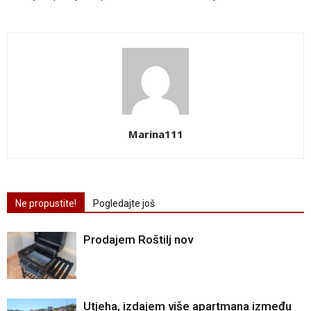
Marina111
Ne propustite!
Pogledajte još
Prodajem Roštilj nov
Utjeha, izdajem više apartmana između