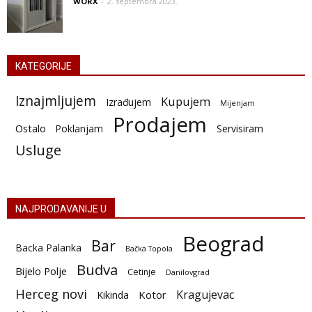
WORX
-
2. septembra 2023.
KATEGORIJE
Iznajmljujem
Kupujem
Izrađujem
Mijenjam
Prodajem
Ostalo
Poklanjam
Servisiram
Usluge
NAJPRODAVANIJE U
Beograd
Bar
Backa Palanka
Bačka Topola
Budva
Bijelo Polje
Cetinje
Danilovgrad
Herceg novi
Kragujevac
Kotor
Kikinda