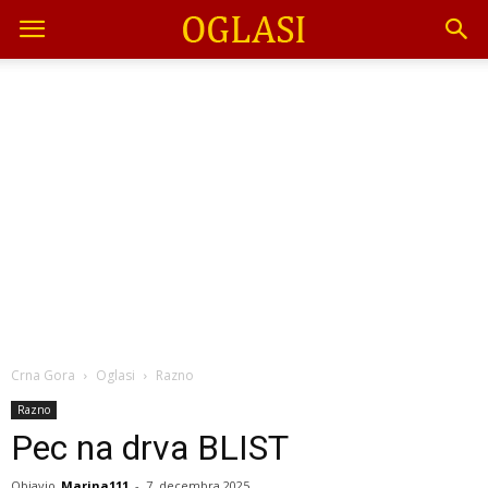
Crna Gora
Oglasi
Razno
Razno
Pec na drva BLIST
Objavio
Marina111
-
7. decembra 2025.