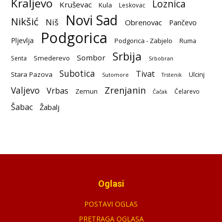
Kraljevo
Loznica
Kruševac
Kula
Leskovac
Novi Sad
Nikšić
Niš
Obrenovac
Pančevo
Podgorica
Pljevlja
Podgorica - Zabjelo
Ruma
Srbija
Sombor
Smederevo
Senta
Srbobran
Subotica
Tivat
Stara Pazova
Ulcinj
Sutomore
Trstenik
Zrenjanin
Valjevo
Vrbas
Zemun
Čelarevo
Čačak
Šabac
Žabalj
Oglasi
POSTAVI OGLAS
PRETRAGA OGLASA