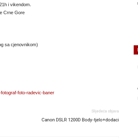
21h i vikendom.
ve Crne Gore
og sa cjenovnikom)
Slijedeća objava
Canon DSLR 1200D Body-tjelo+dodaci