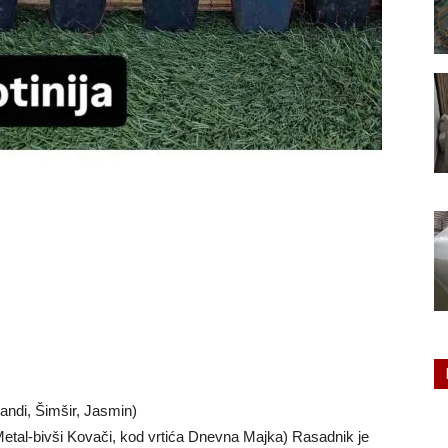
landi, Šimšir, Jasmin)
l Metal-bivši Kovači, kod vrtića Dnevna Majka) Rasadnik je