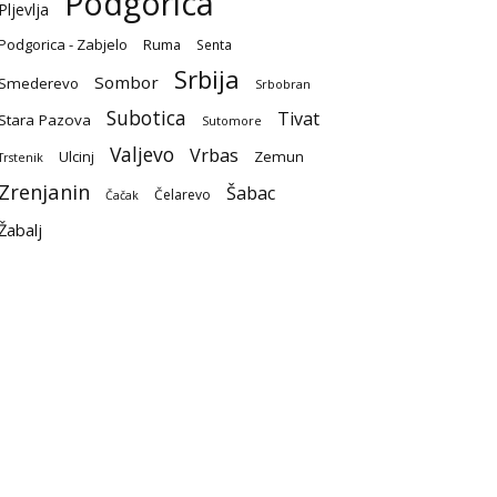
Podgorica
Pljevlja
Podgorica - Zabjelo
Ruma
Senta
Srbija
Sombor
Smederevo
Srbobran
Subotica
Tivat
Stara Pazova
Sutomore
Valjevo
Vrbas
Ulcinj
Zemun
Trstenik
Zrenjanin
Šabac
Čelarevo
Čačak
Žabalj