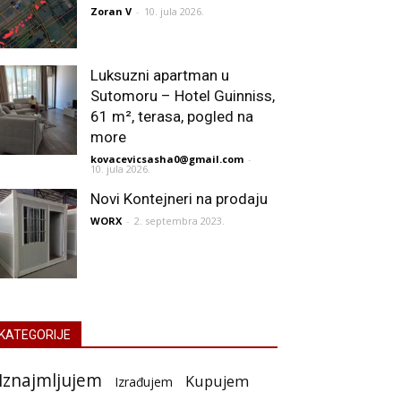
Zoran V
-
10. jula 2026.
Luksuzni apartman u
Sutomoru – Hotel Guinniss,
61 m², terasa, pogled na
more
kovacevicsasha0@gmail.com
-
10. jula 2026.
Novi Kontejneri na prodaju
WORX
-
2. septembra 2023.
KATEGORIJE
Iznajmljujem
Kupujem
Izrađujem