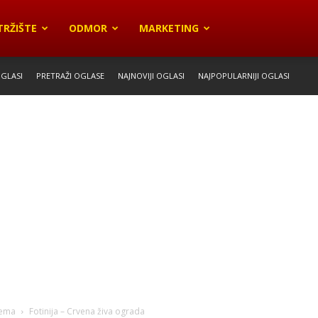
TRŽIŠTE
ODMOR
MARKETING
OGLASI
PRETRAŽI OGLASE
NAJNOVIJI OGLASI
NAJPOPULARNIJI OGLASI
rema
Fotinija – Crvena živa ograda