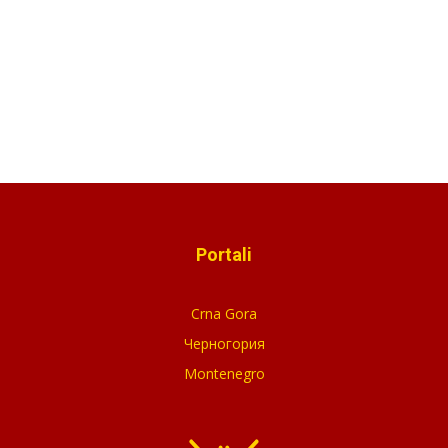
Portali
Crna Gora
Черногория
Montenegro