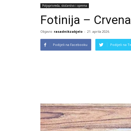
Poljoprivreda, stočarstvo i oprema
Fotinija – Crven
Objavio
rasadnikzabjelo
-
21. aprila 2026.
Podijeli na Facebooku
Podijeli na T