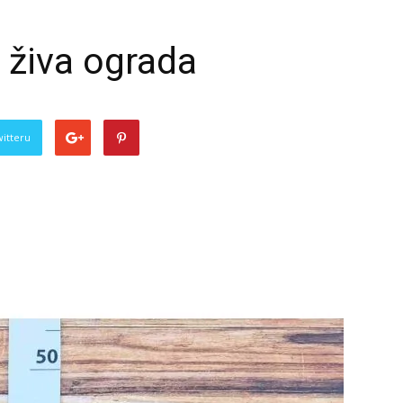
a živa ograda
witteru