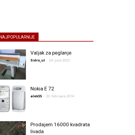
NAJPOPULARNIJE
Valjak za peglanje
Sidro_ul
-
24. juna 2023.
Nokia E 72
alek55
-
20. februara 2014.
Prodajem 16000 kvadrata
livada