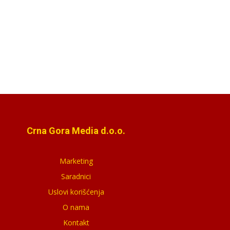
Crna Gora Media d.o.o.
Marketing
Saradnici
Uslovi korišćenja
O nama
Kontakt