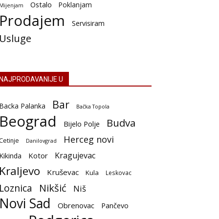
Ostalo
Poklanjam
Mijenjam
Prodajem
Servisiram
Usluge
NAJPRODAVANIJE U
Bar
Backa Palanka
Bačka Topola
Beograd
Budva
Bijelo Polje
Herceg novi
Cetinje
Danilovgrad
Kragujevac
Kotor
Kikinda
Kraljevo
Kruševac
Kula
Leskovac
Nikšić
Loznica
Niš
Novi Sad
Obrenovac
Pančevo