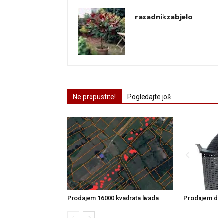
rasadnikzabjelo
Ne propustite!
Pogledajte još
Prodajem 16000 kvadrata livada
Prodajem d