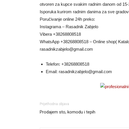
otvoren za kupce svakim radnim danom od 15-
Isporuka kurirom radnim danima za sve grado
Poručivanje online 24h preko:
Instagrama – Rasadnik Zabjelo
Vibera +38268808518
WhatsApp +38268808518 – Online shop( Katal
rasadnikzabjelo@gmail.com
Telefon:
+38268808518
Email:
rasadnikzabjelo@gmail.com
Prijethodna objava
Prodajem sto, komodu i tepih