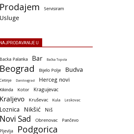
Prodajem
Servisiram
Usluge
NAJPRODAVANIJE U
Bar
Backa Palanka
Bačka Topola
Beograd
Budva
Bijelo Polje
Herceg novi
Cetinje
Danilovgrad
Kragujevac
Kotor
Kikinda
Kraljevo
Kruševac
Kula
Leskovac
Nikšić
Loznica
Niš
Novi Sad
Obrenovac
Pančevo
Podgorica
Pljevlja