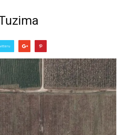
 Tuzima
witteru