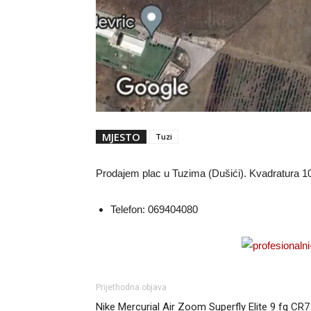
MJESTO
Tuzi
Prodajem plac u Tuzima (Dušići). Kvadratura 10
Telefon:
069404080
Prijethodna objava
Nike Mercurial Air Zoom Superfly Elite 9 fg CR7