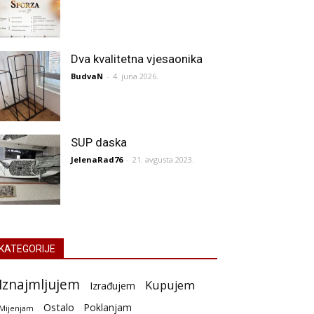
Dva kvalitetna vjesaonika
BudvaN
-
4. juna 2026.
SUP daska
JelenaRad76
-
21. avgusta 2023.
KATEGORIJE
Iznajmljujem
Kupujem
Izrađujem
Ostalo
Poklanjam
Mijenjam