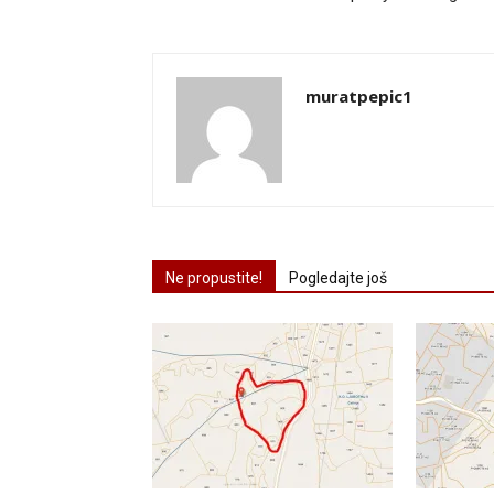
muratpepic1
Ne propustite!
Pogledajte još