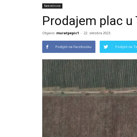
Nekretnine
Prodajem plac u
Objavio
muratpepic1
-
22. oktobra 2023.
Podijeli na Facebooku
Podijeli na T