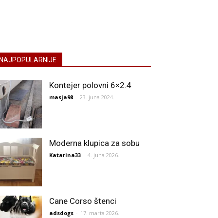
NAJPOPULARNIJE
Kontejer polovni 6×2.4
masja98
-
23. juna 2024.
Moderna klupica za sobu
Katarina33
-
4. juna 2026.
Cane Corso štenci
adsdogs
-
17. marta 2026.