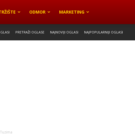
TRŽIŠTE
ODMOR
MARKETING
OGLASI
PRETRAŽI OGLASE
NAJNOVIJI OGLASI
NAJPOPULARNIJI OGLASI
 Tuzima