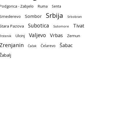
Podgorica - Zabjelo
Ruma
Senta
Srbija
Sombor
Smederevo
Srbobran
Subotica
Tivat
Stara Pazova
Sutomore
Valjevo
Vrbas
Ulcinj
Zemun
Trstenik
Zrenjanin
Šabac
Čelarevo
Čačak
Žabalj