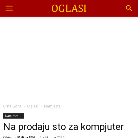
Crna Gora
Oglasi
Namještaj...
Namještaj...
Na prodaju sto za kompjuter
Objavio
MilicaS34
-
5. oktobra 2025.