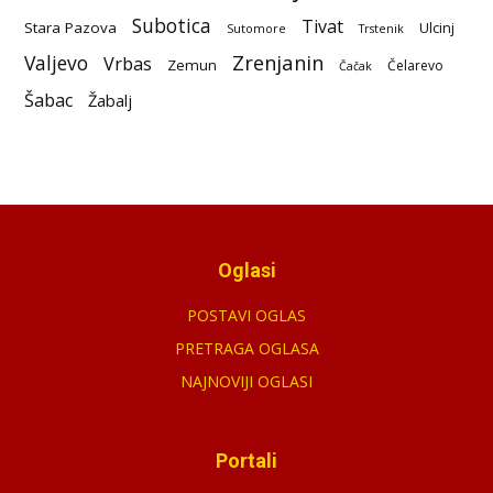
Subotica
Tivat
Stara Pazova
Ulcinj
Sutomore
Trstenik
Zrenjanin
Valjevo
Vrbas
Zemun
Čelarevo
Čačak
Šabac
Žabalj
Oglasi
POSTAVI OGLAS
PRETRAGA OGLASA
NAJNOVIJI OGLASI
Portali