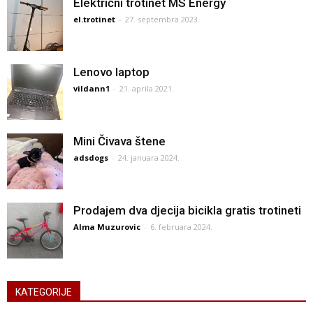
Električni trotinet MS Energy
el.trotinet
-
27. septembra 2023.
Lenovo laptop
vildann1
-
21. aprila 2021.
Mini Čivava štene
adsdogs
-
24. januara 2024.
Prodajem dva djecija bicikla gratis trotineti
Alma Muzurovic
-
6. februara 2024.
KATEGORIJE