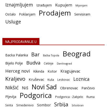
Iznajmljujem
Kupujem
Izrađujem
Mijenjam
Prodajem
Ostalo
Poklanjam
Servisiram
Usluge
NAJPRODAVANIJE U
Beograd
Bar
Backa Palanka
Bačka Topola
Budva
Bijelo Polje
Cetinje
Danilovgrad
Herceg novi
Kragujevac
Kotor
Kikinda
Kraljevo
Loznica
Kruševac
Kula
Leskovac
Novi Sad
Nikšić
Niš
Obrenovac
Pančevo
Podgorica
Pljevlja
Podgorica - Zabjelo
Ruma
Srbija
Sombor
Smederevo
Senta
Srbobran