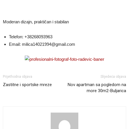
Moderan dizajn, praktičan i stabilan
Telefon:
+38268093963
Email:
milica14021994@gmail.com
Prijethodna objava
Slijedeća objava
Zastitne i sportske mreze
Nov apartman sa pogledom na
more 30m2-Buljarica