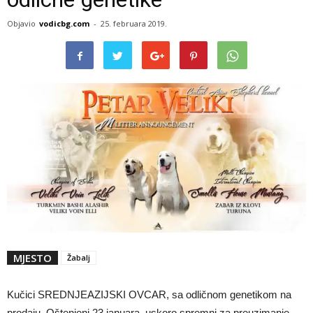
Objavio
vodicbg.com
-
25. februara 2019.
MJESTO
Žabalj
Kučici SREDNJEAZIJSKI OVCAR, sa odličnom genetikom na
prodaju. Oštenjeni 23 januara, uskoro spremni za preuzimanje.