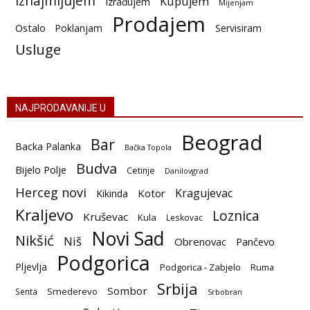
Iznajmljujem
Kupujem
Izrađujem
Mijenjam
Prodajem
Ostalo
Poklanjam
Servisiram
Usluge
NAJPRODAVANIJE U
Beograd
Bar
Backa Palanka
Bačka Topola
Budva
Bijelo Polje
Cetinje
Danilovgrad
Herceg novi
Kragujevac
Kotor
Kikinda
Kraljevo
Loznica
Kruševac
Kula
Leskovac
Novi Sad
Nikšić
Niš
Obrenovac
Pančevo
Podgorica
Pljevlja
Podgorica - Zabjelo
Ruma
Srbija
Sombor
Smederevo
Senta
Srbobran