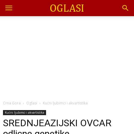
Crna Gora
Oglasi
Kućni ljubimci i akvartistika
Kućni ljubimci i akvartistika
SREDNJEAZIJSKI OVCAR
odlicne genetike