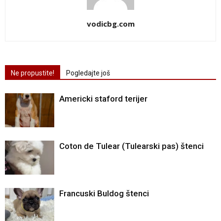
vodicbg.com
Ne propustite!
Pogledajte još
Americki staford terijer
Coton de Tulear (Tulearski pas) štenci
Francuski Buldog štenci