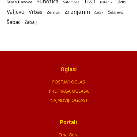
Subotica
Tivat
Stara Pazova
Ulcinj
Sutomore
Trstenik
Zrenjanin
Valjevo
Vrbas
Zemun
Čelarevo
Čačak
Šabac
Žabalj
Oglasi
POSTAVI OGLAS
PRETRAGA OGLASA
NAJNOVIJI OGLASI
Portali
Crna Gora