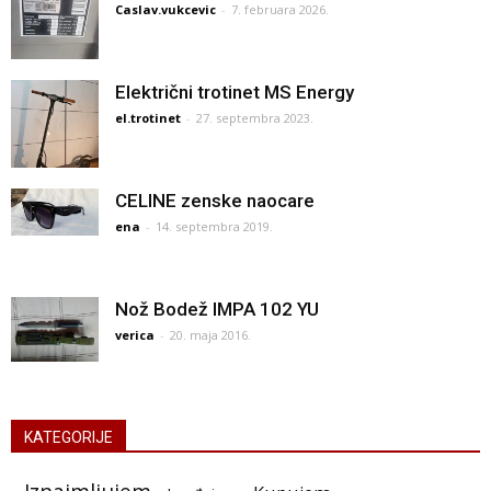
Caslav.vukcevic
-
7. februara 2026.
Električni trotinet MS Energy
el.trotinet
-
27. septembra 2023.
CELINE zenske naocare
ena
-
14. septembra 2019.
Nož Bodež IMPA 102 YU
verica
-
20. maja 2016.
KATEGORIJE