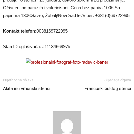
Očisceni od parazita i vakcinisani. Cena bez papira 100€ Sa
papirima 130€Gavro, Žabalj/Novi SadTel/Viber: +381(0)69722995
Kontakt telefon:
0038169722995
Stari ID oglašivača: #1113466997#
Prijethodna objava
Slijedeća objava
Akita inu vrhunski stenci
Francuski buldog stenci