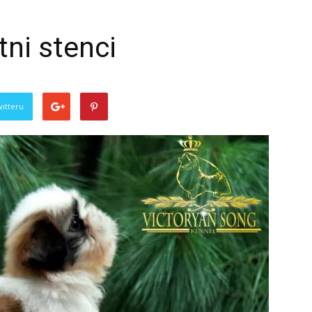
tni stenci
witteru