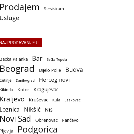
Prodajem
Servisiram
Usluge
NAJPRODAVANIJE U
Bar
Backa Palanka
Bačka Topola
Beograd
Budva
Bijelo Polje
Herceg novi
Cetinje
Danilovgrad
Kragujevac
Kotor
Kikinda
Kraljevo
Kruševac
Kula
Leskovac
Nikšić
Loznica
Niš
Novi Sad
Obrenovac
Pančevo
Podgorica
Pljevlja