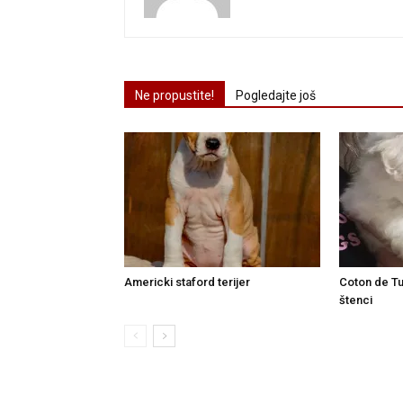
Ne propustite!
Pogledajte još
Americki staford terijer
Coton de Tu
štenci