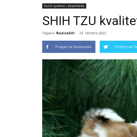
Kućni ljubimci i akvartistika
SHIH TZU kvalite
Objavio
RuzicaSili
-
23. oktobra 2022.
Podijeli na Facebooku
Podijeli na T