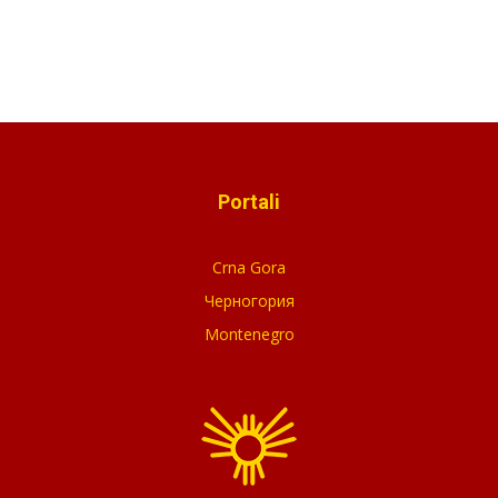
Portali
Crna Gora
Черногория
Montenegro