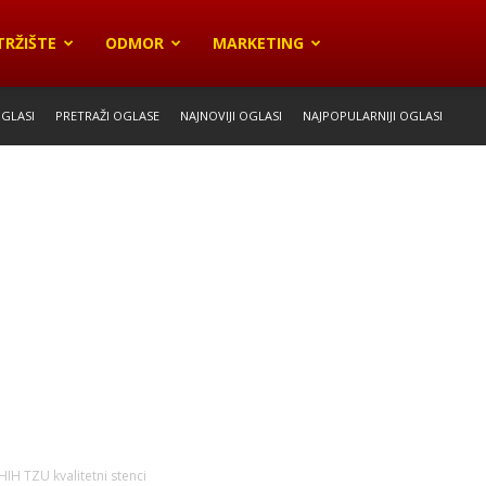
TRŽIŠTE
ODMOR
MARKETING
OGLASI
PRETRAŽI OGLASE
NAJNOVIJI OGLASI
NAJPOPULARNIJI OGLASI
HIH TZU kvalitetni stenci