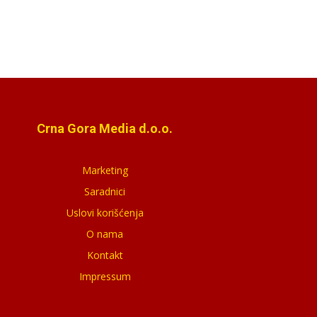
Crna Gora Media d.o.o.
Marketing
Saradnici
Uslovi korišćenja
O nama
Kontakt
Impressum