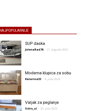
NAJPOPULARNIJE
SUP daska
JelenaRad76
-
21. avgusta 2023.
Moderna klupica za sobu
Katarina33
-
4. juna 2026.
Valjak za peglanje
Sidro_ul
-
24. juna 2023.