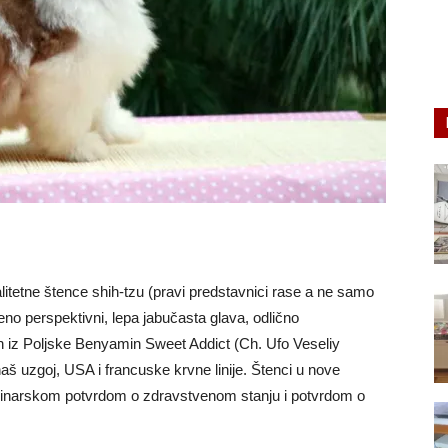
itetne štence shih-tzu (pravi predstavnici rase a ne samo
no perspektivni, lepa jabučasta glava, odlično
n iz Poljske Benyamin Sweet Addict (Ch. Ufo Veseliy
aš uzgoj, USA i francuske krvne linije. Štenci u nove
inarskom potvrdom o zdravstvenom stanju i potvrdom o