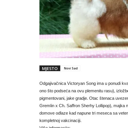
MJESTO
Novi Sad
Odgajivačnica Victoryan Song ima u ponudi kval
ono što podseća na ovu plemenitu rasu), izložbe
pigmentovani, jake gradje. Otac štenaca uveze
Gremlin x Ch. Saffron Sherhy Lollipop), majka n
domove odlaze kad napune tri meseca sa veter
kompletnoj vakcinaciji.
Više informacija: