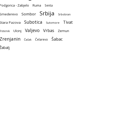
Podgorica - Zabjelo
Ruma
Senta
Srbija
Sombor
Smederevo
Srbobran
Subotica
Tivat
Stara Pazova
Sutomore
Valjevo
Vrbas
Ulcinj
Zemun
Trstenik
Zrenjanin
Šabac
Čelarevo
Čačak
Žabalj