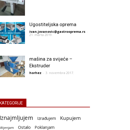
Ugostiteljska oprema
ivan.jovanovic@gastrooprema.rs
-
21. marta 2019.
mašina za svijeće –
Ekstruder
horhez
-
3. novembra 2017.
KATEGORIJE
Iznajmljujem
Kupujem
Izrađujem
Ostalo
Poklanjam
Mijenjam