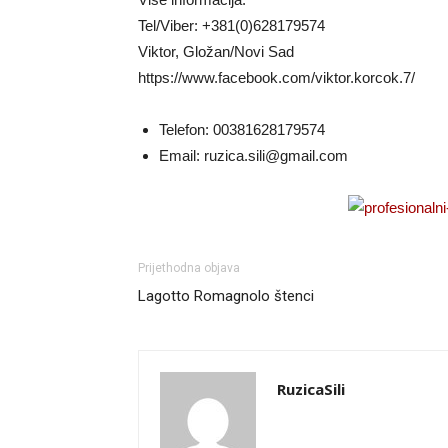
Tel/Viber: +381(0)628179574
Viktor, Gložan/Novi Sad
https://www.facebook.com/viktor.korcok.7/
Telefon:
00381628179574
Email:
ruzica.sili@gmail.com
Prijethodna objava
Lagotto Romagnolo štenci
RuzicaSili