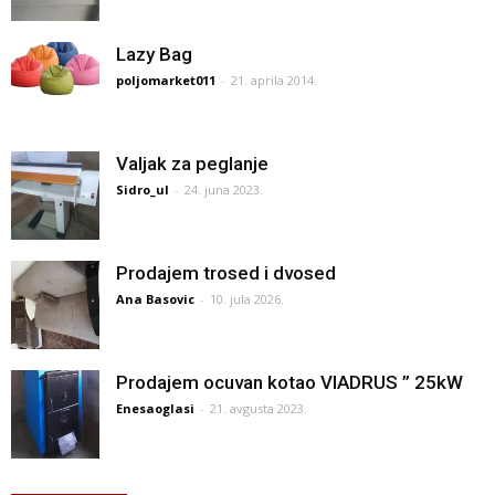
Lazy Bag
poljomarket011
-
21. aprila 2014.
Valjak za peglanje
Sidro_ul
-
24. juna 2023.
Prodajem trosed i dvosed
Ana Basovic
-
10. jula 2026.
Prodajem ocuvan kotao VIADRUS ” 25kW
Enesaoglasi
-
21. avgusta 2023.