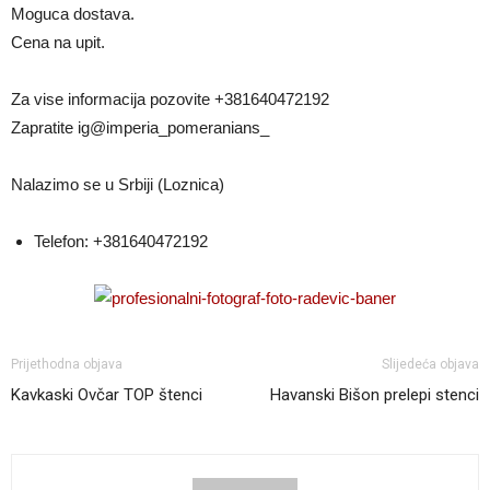
Moguca dostava.
Cena na upit.
Za vise informacija pozovite +381640472192
Zapratite ig@imperia_pomeranians_
Nalazimo se u Srbiji (Loznica)
Telefon:
+381640472192
Prijethodna objava
Slijedeća objava
Kavkaski Ovčar TOP štenci
Havanski Bišon prelepi stenci