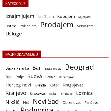
KATEGORIJE
Iznajmljujem
Kupujem
Izrađujem
Mijenjam
Prodajem
Ostalo
Poklanjam
Servisiram
Usluge
NAJPRODAVANIJE U
Beograd
Bar
Backa Palanka
Bačka Topola
Budva
Bijelo Polje
Cetinje
Danilovgrad
Herceg novi
Kragujevac
Kotor
Kikinda
Kraljevo
Loznica
Kruševac
Kula
Leskovac
Novi Sad
Nikšić
Niš
Obrenovac
Pančevo
Podgorica