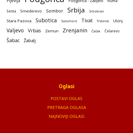
Pljevlja
Podgorica - Zabjelo
Ruma
Srbija
Sombor
Smederevo
Senta
Srbobran
Subotica
Tivat
Stara Pazova
Ulcinj
Sutomore
Trstenik
Zrenjanin
Valjevo
Vrbas
Zemun
Čelarevo
Čačak
Šabac
Žabalj
Oglasi
POSTAVI OGLAS
PRETRAGA OGLASA
NAJNOVIJI OGLASI