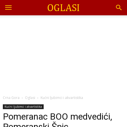
Crna Gora
Oglasi
Kućni ljubimci i akvartistika
Kućni ljubimci i akvartistika
Pomeranac BOO medvedići,
Pomeranski Špic