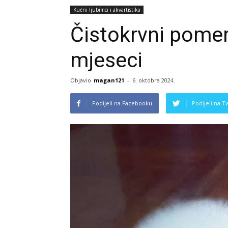
Kućni ljubimci i akvartistika
Čistokrvni pomer
mjeseci
Objavio
magan121
-
6. oktobra 2024.
Podijeli na Facebooku
Podijeli na T