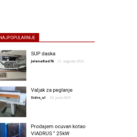
NAJPOPULARNIJE
SUP daska
JelenaRad76
-
21. avgusta 2023.
Valjak za peglanje
Sidro_ul
-
24. juna 2023.
Prodajem ocuvan kotao
VIADRUS ” 25kW