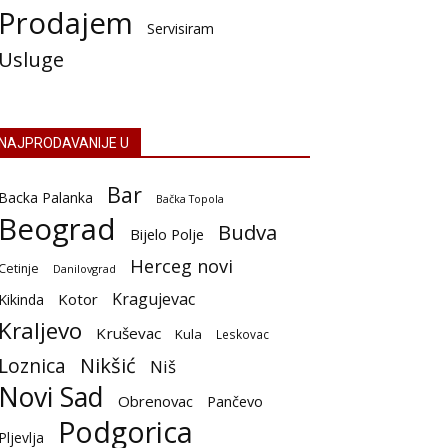
Prodajem
Servisiram
Usluge
NAJPRODAVANIJE U
Bar
Backa Palanka
Bačka Topola
Beograd
Budva
Bijelo Polje
Herceg novi
Cetinje
Danilovgrad
Kragujevac
Kotor
Kikinda
Kraljevo
Kruševac
Kula
Leskovac
Nikšić
Loznica
Niš
Novi Sad
Obrenovac
Pančevo
Podgorica
Pljevlja