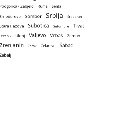
Podgorica - Zabjelo
Ruma
Senta
Srbija
Sombor
Smederevo
Srbobran
Subotica
Tivat
Stara Pazova
Sutomore
Valjevo
Vrbas
Ulcinj
Zemun
Trstenik
Zrenjanin
Šabac
Čelarevo
Čačak
Žabalj