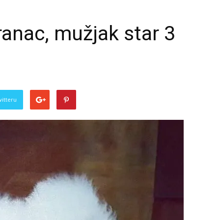
anac, mužjak star 3
witteru