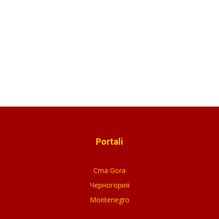
Portali
Crna Gora
Черногория
Montenegro