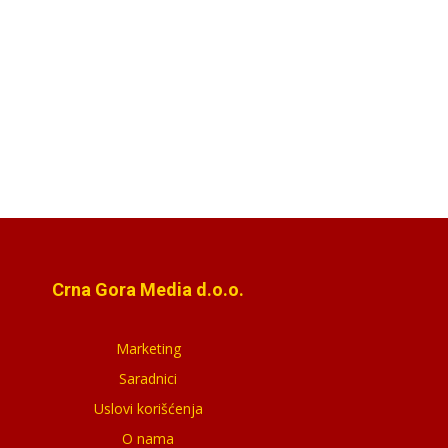
Crna Gora Media d.o.o.
Marketing
Saradnici
Uslovi korišćenja
O nama