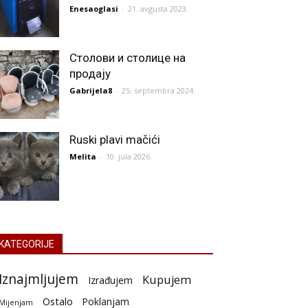
Enesaoglasi
-
21. avgusta 2023.
Столови и столице на
продају
Gabrijela8
-
25. septembra 2024.
Ruski plavi mačići
Melita
-
10. jula 2026.
KATEGORIJE
Iznajmljujem
Kupujem
Izrađujem
Ostalo
Poklanjam
Mijenjam