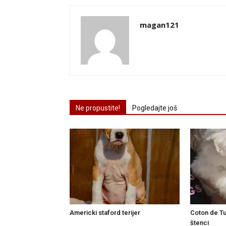
magan121
Ne propustite!
Pogledajte još
Americki staford terijer
Coton de Tu
štenci