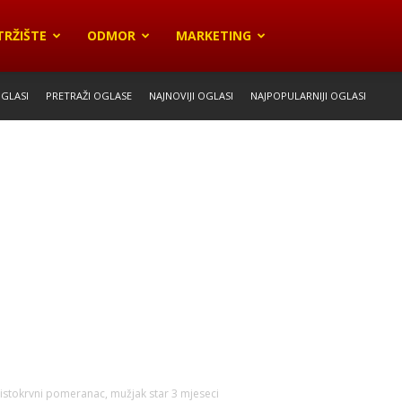
TRŽIŠTE
ODMOR
MARKETING
OGLASI
PRETRAŽI OGLASE
NAJNOVIJI OGLASI
NAJPOPULARNIJI OGLASI
istokrvni pomeranac, mužjak star 3 mjeseci