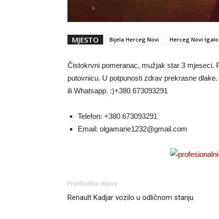
MJESTO
Bijela Herceg Novi
Herceg Novi-Igalo
Čistokrvni pomeranac, mužjak star 3 mjeseci. 
putovnicu. U potpunosti zdrav prekrasne dlake.
ili Whatsapp. :)+380 673093291
Telefon:
+380 673093291
Email:
olgamarie1232@gmail.com
Prijethodna objava
Renault Kadjar vozilo u odličnom stanju