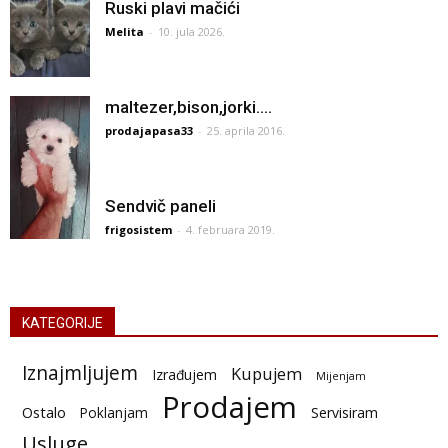
Ruski plavi mačići
Melita
-
10. jula 2026.
maltezer,bison,jorki….
prodajapasa33
-
25. aprila 2016.
Sendvič paneli
frigosistem
-
4. februara 2019.
KATEGORIJE
Iznajmljujem
Kupujem
Izrađujem
Mijenjam
Prodajem
Ostalo
Poklanjam
Servisiram
Usluge