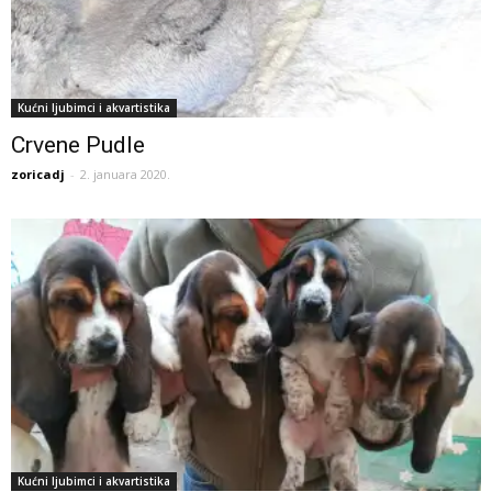
Kućni ljubimci i akvartistika
Crvene Pudle
zoricadj
-
2. januara 2020.
Kućni ljubimci i akvartistika