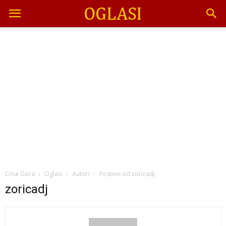
Crna Gora
Oglasi
Autori
Postovi od zoricadj
zoricadj