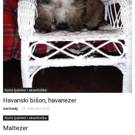
Kućni ljubimci i akvartistika
Havanski bišon, havanezer
zoricadj
-
10. februara 2020.
Kućni ljubimci i akvartistika
Maltezer