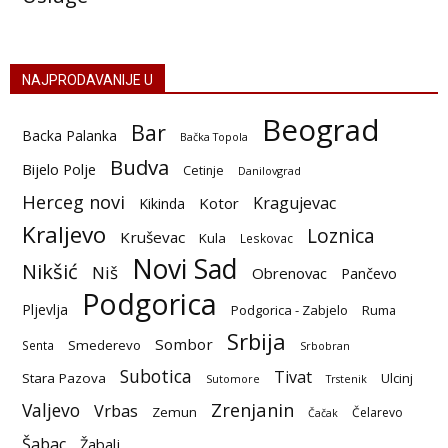
NAJPRODAVANIJE U
Beograd
Bar
Backa Palanka
Bačka Topola
Budva
Bijelo Polje
Cetinje
Danilovgrad
Herceg novi
Kragujevac
Kotor
Kikinda
Kraljevo
Loznica
Kruševac
Kula
Leskovac
Novi Sad
Nikšić
Niš
Obrenovac
Pančevo
Podgorica
Pljevlja
Podgorica - Zabjelo
Ruma
Srbija
Sombor
Smederevo
Senta
Srbobran
Subotica
Tivat
Stara Pazova
Ulcinj
Sutomore
Trstenik
Zrenjanin
Valjevo
Vrbas
Zemun
Čelarevo
Čačak
Šabac
Žabalj