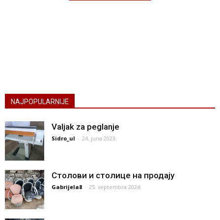
NAJPOPULARNIJE
Valjak za peglanje
Sidro_ul
-
24. juna 2023.
Столови и столице на продају
Gabrijela8
-
25. septembra 2024.