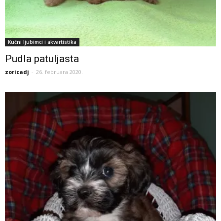
Kućni ljubimci i akvartistika
Pudla patuljasta
zoricadj
-
26. februara 2020.