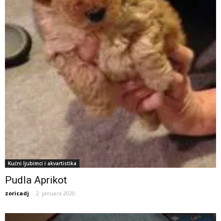
Kućni ljubimci i akvartistika
Pudla Aprikot
zoricadj
-
2. januara 2020.