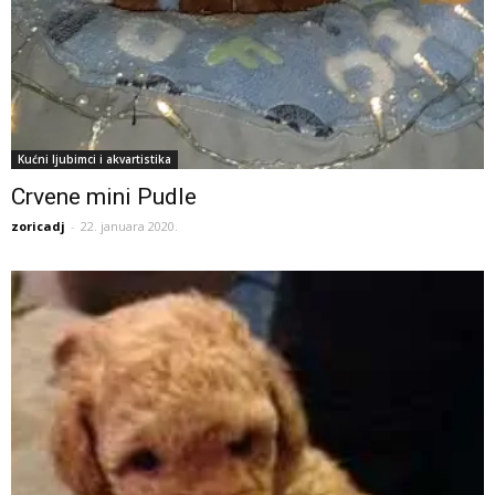
Kućni ljubimci i akvartistika
Crvene mini Pudle
zoricadj
-
22. januara 2020.