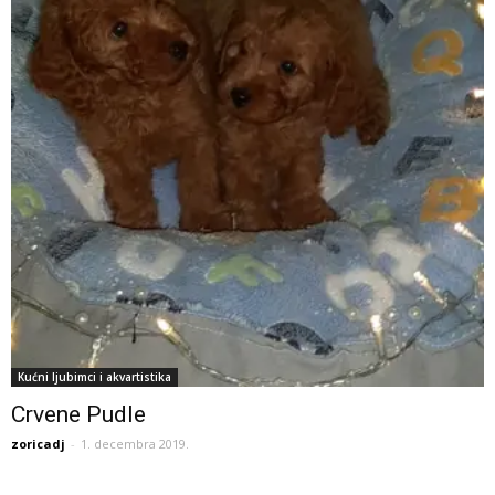
Kućni ljubimci i akvartistika
Crvene Pudle
zoricadj
-
1. decembra 2019.