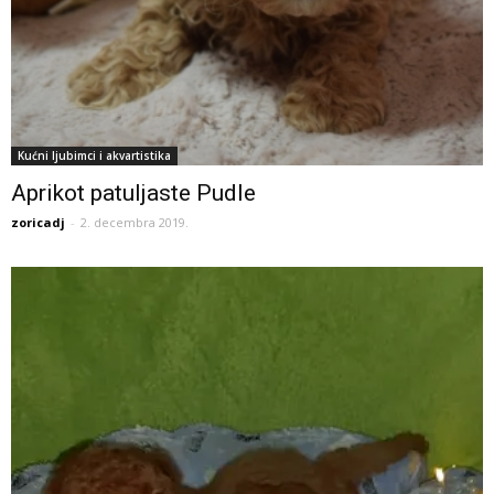
Kućni ljubimci i akvartistika
Aprikot patuljaste Pudle
zoricadj
-
2. decembra 2019.