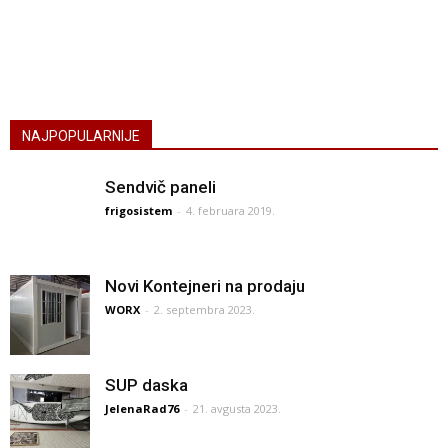
NAJPOPULARNIJE
Sendvič paneli
frigosistem
-
4. februara 2019.
Novi Kontejneri na prodaju
WORX
-
2. septembra 2023.
SUP daska
JelenaRad76
-
21. avgusta 2023.