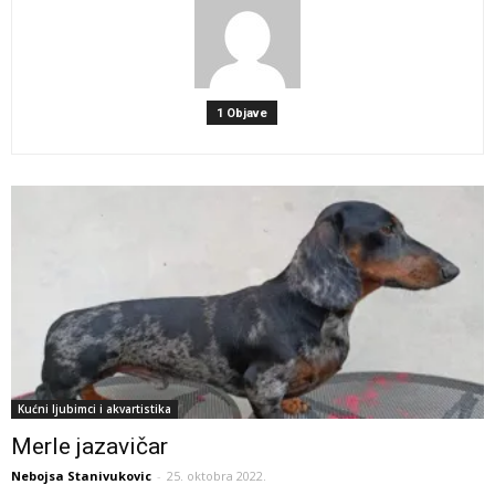
1 Objave
Kućni ljubimci i akvartistika
Merle jazavičar
Nebojsa Stanivukovic
-
25. oktobra 2022.