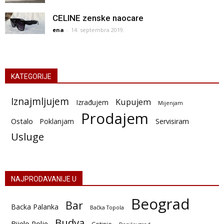
CELINE zenske naocare
ena
-
14. septembra 2019.
KATEGORIJE
Iznajmljujem
Kupujem
Izrađujem
Mijenjam
Prodajem
Ostalo
Poklanjam
Servisiram
Usluge
NAJPRODAVANIJE U
Beograd
Bar
Backa Palanka
Bačka Topola
Budva
Bijelo Polje