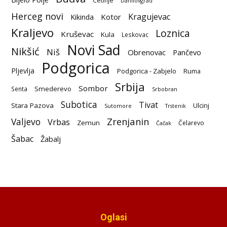
Cetinje
Danilovgrad
Herceg novi
Kragujevac
Kotor
Kikinda
Kraljevo
Loznica
Kruševac
Kula
Leskovac
Novi Sad
Nikšić
Niš
Obrenovac
Pančevo
Podgorica
Pljevlja
Podgorica - Zabjelo
Ruma
Srbija
Sombor
Smederevo
Senta
Srbobran
Subotica
Tivat
Stara Pazova
Ulcinj
Sutomore
Trstenik
Zrenjanin
Valjevo
Vrbas
Zemun
Čelarevo
Čačak
Šabac
Žabalj
Oglasi