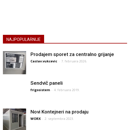
NAJPOPULARNIJE
Prodajem sporet za centralno grijanje
Caslav.vukcevic
-
7. februara 2026.
Sendvič paneli
frigosistem
-
4. februara 2019.
Novi Kontejneri na prodaju
WORX
-
2. septembra 2023.