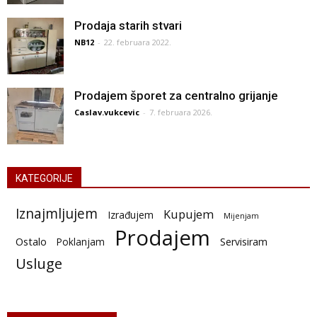
Prodaja starih stvari
NB12
-
22. februara 2022.
Prodajem šporet za centralno grijanje
Caslav.vukcevic
-
7. februara 2026.
KATEGORIJE
Iznajmljujem
Kupujem
Izrađujem
Mijenjam
Prodajem
Ostalo
Poklanjam
Servisiram
Usluge