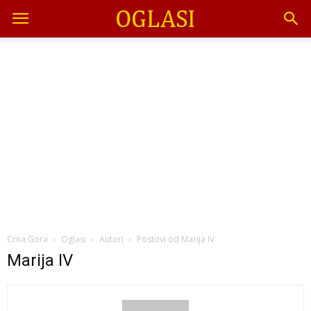
Crna Gora
Oglasi
Autori
Postovi od Marija IV
Marija IV