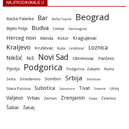
NAJPRODAVANIJE U
Beograd
Bar
Backa Palanka
Bačka Topola
Budva
Bijelo Polje
Cetinje
Danilovgrad
Herceg novi
Kragujevac
Kotor
Kikinda
Kraljevo
Loznica
Kruševac
Kula
Leskovac
Novi Sad
Nikšić
Niš
Obrenovac
Pančevo
Podgorica
Pljevlja
Podgorica - Zabjelo
Ruma
Srbija
Sombor
Smederevo
Senta
Srbobran
Subotica
Tivat
Stara Pazova
Ulcinj
Sutomore
Trstenik
Zrenjanin
Valjevo
Vrbas
Zemun
Čelarevo
Čačak
Šabac
Žabalj