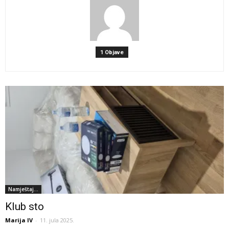
1 Objave
Namještaj...
Klub sto
Marija IV
-
11. jula 2025.