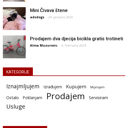
Mini Čivava štene
adsdogs
-
24. januara 2024.
Prodajem dva djecija bicikla gratis trotineti
Alma Muzurovic
-
6. februara 2024.
KATEGORIJE
Iznajmljujem
Kupujem
Izrađujem
Mijenjam
Prodajem
Ostalo
Poklanjam
Servisiram
Usluge