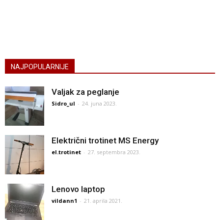
NAJPOPULARNIJE
Valjak za peglanje
Sidro_ul
-
24. juna 2023.
Električni trotinet MS Energy
el.trotinet
-
27. septembra 2023.
Lenovo laptop
vildann1
-
21. aprila 2021.