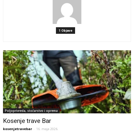
1 Objave
Poljoprivreda, stočarstvo i oprema
Kosenje trave Bar
kosenjetravebar
-
16. maja 2026.