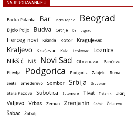
NAJPRODAVANIJE U
Beograd
Bar
Backa Palanka
Bačka Topola
Budva
Bijelo Polje
Cetinje
Danilovgrad
Herceg novi
Kragujevac
Kotor
Kikinda
Kraljevo
Loznica
Kruševac
Kula
Leskovac
Novi Sad
Nikšić
Niš
Obrenovac
Pančevo
Podgorica
Pljevlja
Podgorica - Zabjelo
Ruma
Srbija
Sombor
Smederevo
Senta
Srbobran
Subotica
Tivat
Stara Pazova
Ulcinj
Sutomore
Trstenik
Zrenjanin
Valjevo
Vrbas
Zemun
Čelarevo
Čačak
Šabac
Žabalj