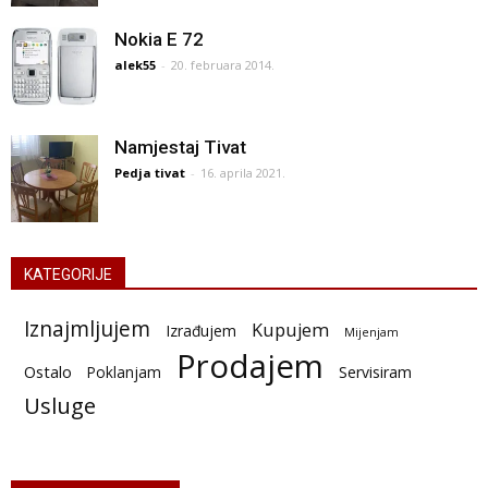
Nokia E 72
alek55
-
20. februara 2014.
Namjestaj Tivat
Pedja tivat
-
16. aprila 2021.
KATEGORIJE
Iznajmljujem
Kupujem
Izrađujem
Mijenjam
Prodajem
Ostalo
Poklanjam
Servisiram
Usluge