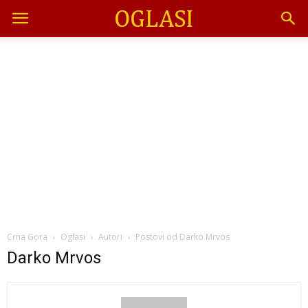
Crna Gora
Oglasi
Autori
Postovi od Darko Mrvos
Darko Mrvos