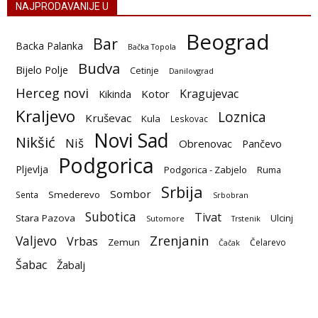
NAJPRODAVANIJE U
Beograd
Bar
Backa Palanka
Bačka Topola
Budva
Bijelo Polje
Cetinje
Danilovgrad
Herceg novi
Kragujevac
Kotor
Kikinda
Kraljevo
Loznica
Kruševac
Kula
Leskovac
Novi Sad
Nikšić
Niš
Obrenovac
Pančevo
Podgorica
Pljevlja
Podgorica - Zabjelo
Ruma
Srbija
Sombor
Smederevo
Senta
Srbobran
Subotica
Tivat
Stara Pazova
Ulcinj
Sutomore
Trstenik
Zrenjanin
Valjevo
Vrbas
Zemun
Čelarevo
Čačak
Šabac
Žabalj