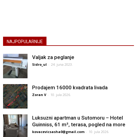
NAJPOPULARNIJE
Valjak za peglanje
Sidro_ul
-
24. juna 2023.
Prodajem 16000 kvadrata livada
Zoran V
-
10. jula 2026.
Luksuzni apartman u Sutomoru – Hotel
Guinniss, 61 m², terasa, pogled na more
kovacevicsasha0@gmail.com
-
10. jula 2026.