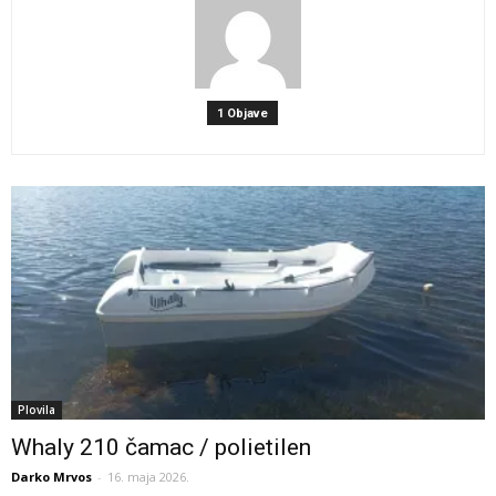
1 Objave
Plovila
Whaly 210 čamac / polietilen
Darko Mrvos
-
16. maja 2026.